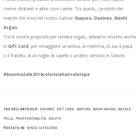
creme idratanti e altre cose carine. Tra questi, i prodotti dei
marchi che trovi nel nostro Salone:
Napura
,
Davines
,
Nashi
Argan
.
Tra le nostre proposte per un’idea regalo, abbiamo inserito anche
le
Gift Card
, per omaggiare un’amica, la mamma, la zia, il papà
o il fratello, di un taglio di capelli o un’altro servizio in Salone.
#buonnatale2014colorisiahaircolorspa
TAG DELL'ARTICOLO:
DAVINES
GIFT CARD
NAPURA
NASHI ARGAN
NATALE
PELLE
PROFESSIONALITÀ
SALUTE
POSTATO IN:
SENZA CATEGORIA