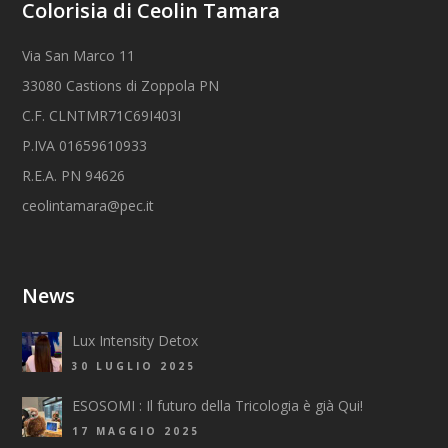
Colorisia di Ceolin Tamara
Via San Marco 11
33080 Castions di Zoppola PN
C.F. CLNTMR71C69I403I
P.IVA 01659610933
R.E.A. PN 94626
ceolintamara@pec.it
News
Lux Intensity Detox
30 LUGLIO 2025
ESOSOMI : Il futuro della Tricologia è già Qui!
17 MAGGIO 2025