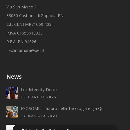
Via San Marco 11
33080 Castions di Zoppola PN
C.F. CLNTMR71C69I403I
P.IVA 01659610933
R.E.A. PN 94626
ceolintamara@pec.it
News
Lux Intensity Detox
30 LUGLIO 2025
ESOSOMI : Il futuro della Tricologia è già Qui!
17 MAGGIO 2025
Top Fashion Trends 2025 Primavera/Estate