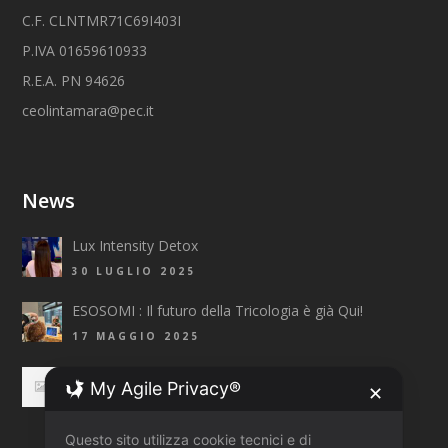
C.F. CLNTMR71C69I403I
P.IVA 01659610933
R.E.A. PN 94626
ceolintamara@pec.it
News
Lux Intensity Detox
30 LUGLIO 2025
ESOSOMI : Il futuro della Tricologia è già Qui!
17 MAGGIO 2025
Top Fashion Trends 2025 Primavera/Estate
My Agile Privacy®
✕
3 APRILE 2025
Questo sito utilizza cookie tecnici e di