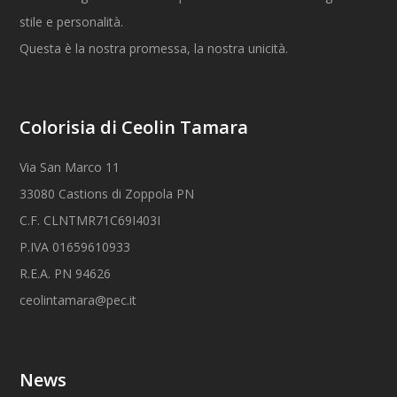
stile e personalità.
Questa è la nostra promessa, la nostra unicità.
Colorisia di Ceolin Tamara
Via San Marco 11
33080 Castions di Zoppola PN
C.F. CLNTMR71C69I403I
P.IVA 01659610933
R.E.A. PN 94626
ceolintamara@pec.it
News