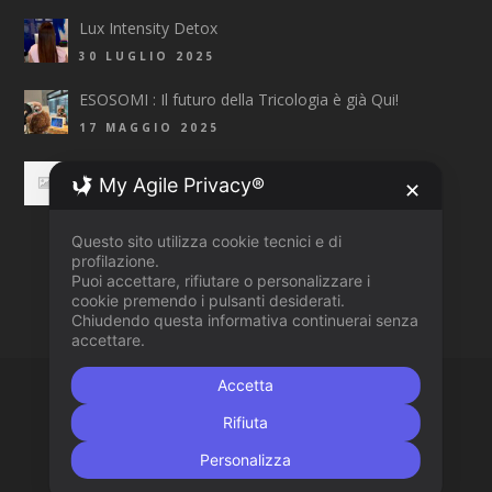
Lux Intensity Detox
30 LUGLIO 2025
ESOSOMI : Il futuro della Tricologia è già Qui!
17 MAGGIO 2025
Top Fashion Trends 2025 Primavera/Estate
My Agile Privacy®
✕
3 APRILE 2025
Questo sito utilizza cookie tecnici e di
profilazione.
Puoi accettare, rifiutare o personalizzare i
cookie premendo i pulsanti desiderati.
Chiudendo questa informativa continuerai senza
accettare.
Accetta
COPYRIGHT 2015 © AN
AZTEC DESIGN CLINIK
WEBSITE
Rifiuta
CHI SIAMO
SERVIZI
LISTINO
PRODOTTI
NEWS
Personalizza
CONTATTACI
PRIVACY POLICY
COOKIE POLICY