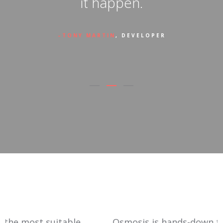
it happen.
TONY MARTIN
, DEVELOPER
le
Osmosis is hands-down the most suitable