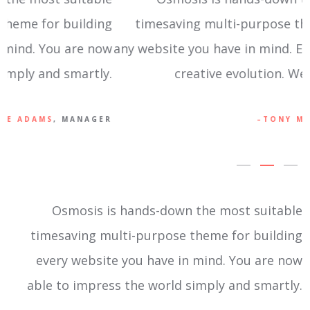
ng
timesaving multi-purpose theme for building
f
ow
any website you have in mind. Embrace your own
y.
creative evolution. We make it happen.
ER
TONY MARTIN
, DEVELOPER
Osmosis is hands-down the most suitable
timesaving multi-purpose theme for building
every website you have in mind. You are now
able to impress the world simply and smartly.