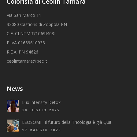
Colorisia di Ceolin Tamara
Via San Marco 11
33080 Castions di Zoppola PN
C.F. CLNTMR71C69I403I
P.IVA 01659610933
R.E.A. PN 94626
ceolintamara@pec.it
News
Lux Intensity Detox
30 LUGLIO 2025
ESOSOMI : Il futuro della Tricologia è già Qui!
17 MAGGIO 2025