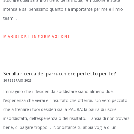
studiare quali saranno i trend della moda, l’emozione è stata
intensa e sai benissimo quanto sia importante per me e il mio
team…
MAGGIORI INFORMAZIONI
Sei alla ricerca del parrucchiere perfetto per te?
20 FEBBRAIO 2025
Immagino che i desideri da soddisfare siano almeno due:
l’esperienza che vivrai e il risultato che otterrai. Un vero peccato
che a frenare i tuoi desideri sia la PAURA: la paura di uscire
insoddisfatti, dell’esperienza o del risultato… l’ansia di non trovarsi
bene, di pagare troppo… Nonostante tu abbia voglia di un