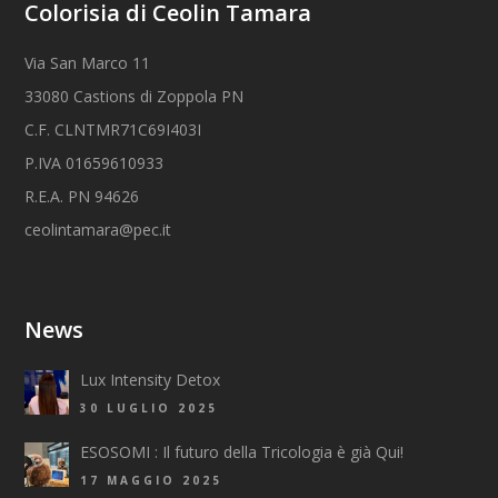
Colorisia di Ceolin Tamara
Via San Marco 11
33080 Castions di Zoppola PN
C.F. CLNTMR71C69I403I
P.IVA 01659610933
R.E.A. PN 94626
ceolintamara@pec.it
News
Lux Intensity Detox
30 LUGLIO 2025
ESOSOMI : Il futuro della Tricologia è già Qui!
17 MAGGIO 2025