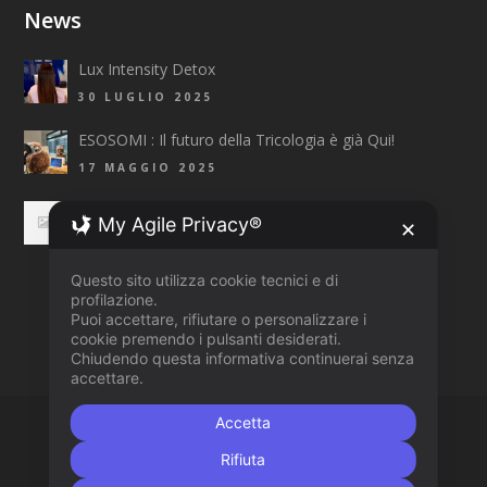
News
Lux Intensity Detox
30 LUGLIO 2025
ESOSOMI : Il futuro della Tricologia è già Qui!
17 MAGGIO 2025
Top Fashion Trends 2025 Primavera/Estate
My Agile Privacy®
✕
3 APRILE 2025
Questo sito utilizza cookie tecnici e di
profilazione.
Puoi accettare, rifiutare o personalizzare i
cookie premendo i pulsanti desiderati.
Chiudendo questa informativa continuerai senza
accettare.
Accetta
COPYRIGHT 2015 © AN
AZTEC DESIGN CLINIK
WEBSITE
Rifiuta
CHI SIAMO
SERVIZI
LISTINO
PRODOTTI
NEWS