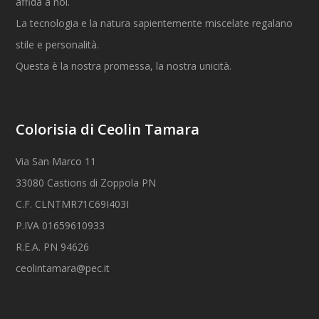
affida a noi.
La tecnologia e la natura sapientemente miscelate regalano
stile e personalità.
Questa è la nostra promessa, la nostra unicità.
Colorisia di Ceolin Tamara
Via San Marco 11
33080 Castions di Zoppola PN
C.F. CLNTMR71C69I403I
P.IVA 01659610933
R.E.A. PN 94626
ceolintamara@pec.it