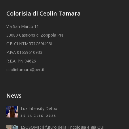
Colorisia di Ceolin Tamara
Via San Marco 11
33080 Castions di Zoppola PN
C.F. CLNTMR71C69I403I
P.IVA 01659610933
R.E.A. PN 94626
ceolintamara@pec.it
News
Lux Intensity Detox
30 LUGLIO 2025
ESOSOMI : Il futuro della Tricologia è già Qui!