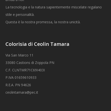
La tecnologia e la natura sapientemente miscelate regalano
stile e personalità.
Questa è la nostra promessa, la nostra unicità.
Colorisia di Ceolin Tamara
Via San Marco 11
33080 Castions di Zoppola PN
C.F. CLNTMR71C69I403I
P.IVA 01659610933
R.E.A. PN 94626
ceolintamara@pec.it