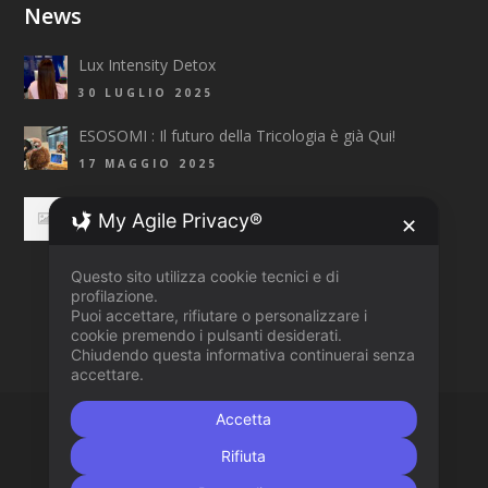
News
Lux Intensity Detox
30 LUGLIO 2025
ESOSOMI : Il futuro della Tricologia è già Qui!
17 MAGGIO 2025
Top Fashion Trends 2025 Primavera/Estate
My Agile Privacy®
✕
3 APRILE 2025
Questo sito utilizza cookie tecnici e di
profilazione.
Puoi accettare, rifiutare o personalizzare i
cookie premendo i pulsanti desiderati.
Chiudendo questa informativa continuerai senza
accettare.
Accetta
COPYRIGHT 2015 © AN
AZTEC DESIGN CLINIK
WEBSITE
Rifiuta
CHI SIAMO
SERVIZI
LISTINO
PRODOTTI
NEWS