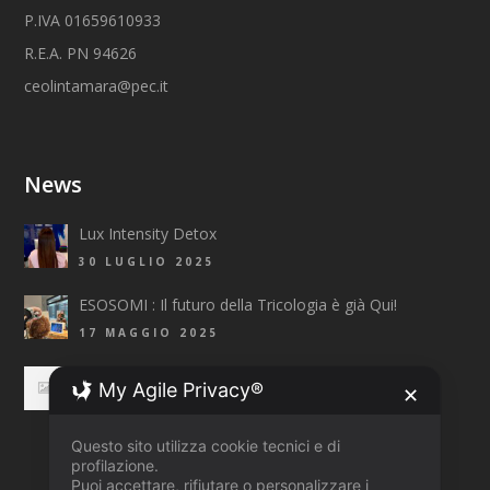
P.IVA 01659610933
R.E.A. PN 94626
ceolintamara@pec.it
News
Lux Intensity Detox
30 LUGLIO 2025
ESOSOMI : Il futuro della Tricologia è già Qui!
17 MAGGIO 2025
Top Fashion Trends 2025 Primavera/Estate
My Agile Privacy®
✕
3 APRILE 2025
Questo sito utilizza cookie tecnici e di
profilazione.
Puoi accettare, rifiutare o personalizzare i