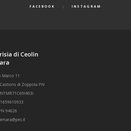
FACEBOOK
INSTAGRAM
risia di Ceolin
ara
n Marco 11
Castions di Zoppola PN
CLNTMR71C69I403I
01659610933
 PN 94626
tamara@pec.it