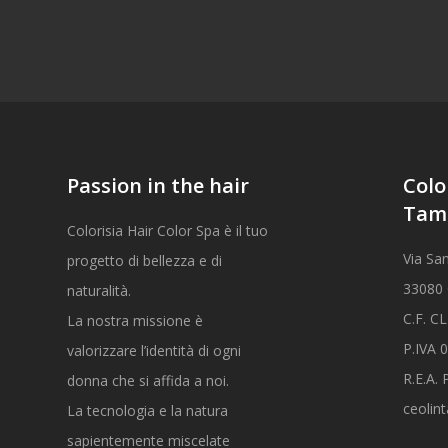
Passion in the hair
Colo
Tam
Colorisia Hair Color Spa è il tuo
Via Sa
progetto di bellezza e di
33080 
naturalità.
C.F. 
La nostra missione è
P.IVA 
valorizzare l’identità di ogni
R.E.A.
donna che si affida a noi.
ceolin
La tecnologia e la natura
sapientemente miscelate