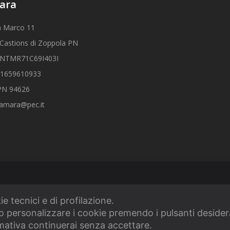
ara
n Marco 11
Castions di Zoppola PN
CLNTMR71C69I403I
01659610933
 PN 94626
tamara@pec.it
ie tecnici e di profilazione.
 o personalizzare i cookie premendo i pulsanti desider
ativa continuerai senza accettare.