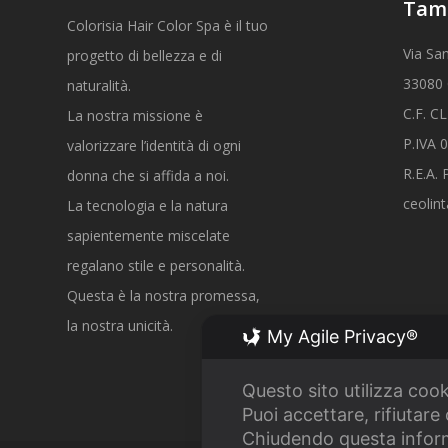
Tam
Colorisia Hair Color Spa è il tuo
Via Sa
progetto di bellezza e di
33080 
naturalità.
C.F. 
La nostra missione è
P.IVA 
valorizzare l’identità di ogni
R.E.A.
donna che si affida a noi.
ceolin
La tecnologia e la natura
sapientemente miscelate
regalano stile e personalità.
Questa è la nostra promessa,
la nostra unicità.
My Agile Privacy®
Questo sito utilizza cook
Puoi accettare, rifiutare
Chiudendo questa inform